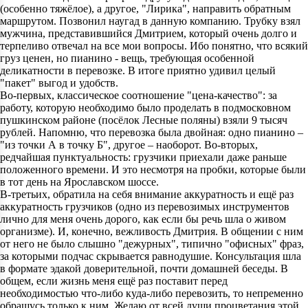
(особенно тяжёлое), а другое, "Лирика", направить обратным
маршрутом. Позвонил наугад в данную компанию. Трубку взял
мужчина, представившийся Дмитрием, который очень долго и
терпеливо отвечал на все мои вопросы. Ибо понятно, что всякий
груз ценен, но пианино - вещь, требующая особенной
деликатности в перевозке. В итоге приятно удивил целый
"пакет" выгод и удобств.
Во-первых, классическое соотношение "цена-качество": за
работу, которую необходимо было проделать в подмосковном
пушкинском районе (посёлок Лесные поляны) взяли 9 тысяч
рублей. Напомню, что перевозка была двойная: одно пианино –
"из точки А в точку Б", другое – наоборот. Во-вторых,
редчайшая пунктуальность: грузчики приехали даже раньше
положенного времени. И это несмотря на пробки, которые были
в тот день на Ярославском шоссе.
В-третьих, обратила на себя внимание аккуратность и ещё раз
аккуратность грузчиков (одно из перевозимых инструментов
лично для меня очень дорого, как если бы речь шла о живом
организме). И, конечно, вежливость Дмитрия. В общении с ним
от него не было слышно "дежурных", типично "офисных" фраз,
за которыми подчас скрывается равнодушие. Консультация шла
в формате эдакой доверительной, почти домашней беседы. В
общем, если жизнь меня ещё раз поставит перед
необходимостью что-либо куда-либо перевозить, то непременно
обращусь только к ним. Желаю от всей души процветания этой