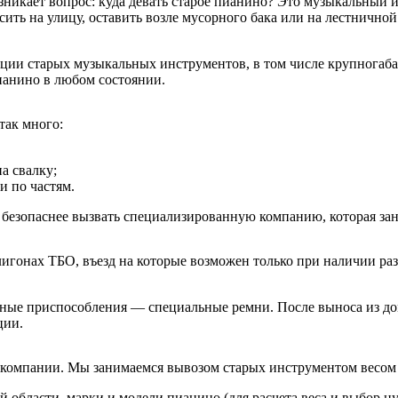
зникает вопрос: куда девать старое пианино? Это музыкальный 
ить на улицу, оставить возле мусорного бака или на лестнично
ации старых музыкальных инструментов, в том числе крупногаба
ианино в любом состоянии.
так много:
а свалку;
и по частям.
безопаснее вызвать специализированную компанию, которая за
игонах ТБО, въезд на которые возможен только при наличии ра
ные приспособления — специальные ремни. После выноса из до
ции.
компании. Мы занимаемся вывозом старых инструментом весом от
й области, марки и модели пианино (для расчета веса и выбор н