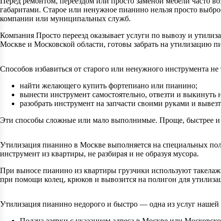
Перед ремонтом, переездом или просто заменой мебели часто во
габаритами. Старое или ненужное пианино нельзя просто выброс
компании или муниципальных служб.
Компания Просто переезд оказывает услуги по вывозу и утилиз
Москве и Московской области, готовы забрать на утилизацию п
Способов избавиться от старого или ненужного инструмента не 
найти желающего купить фортепиано или пианино;
вынести инструмент самостоятельно, отвезти и выкинуть н
разобрать инструмент на запчасти своими руками и вывезт
Эти способы сложные или мало выполнимые. Проще, быстрее и 
Утилизация пианино в Москве выполняется на специальных пол
инструмент из квартиры, не разбирая и не образуя мусора.
При выносе пианино из квартиры грузчики используют такелаж
при помощи колец, крюков и вывозится на полигон для утилиза
Утилизация пианино недорого и быстро — одна из услуг нашей 
Подача заявки с указанием адреса в Москве или Московско