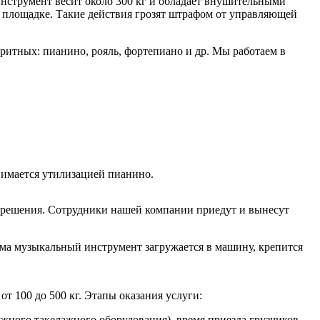
инструмент весит около 300 кг и обладает внушительными
й площадке. Такие действия грозят штрафом от управляющей
ритных: пианино, рояль, фортепиано и др. Мы работаем в
нимается утилизацией пианино.
зрешения. Сотрудники нашей компании приедут и вынесут
ма музыкальный инструмент загружается в машину, крепится
 100 до 500 кг. Этапы оказания услуги:
ужного такелажного оборудования), время приезда грузчиков.